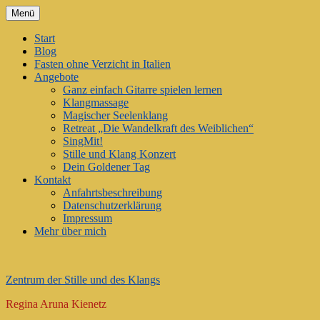
Zum
Menü
Inhalt
springen
Start
Blog
Fasten ohne Verzicht in Italien
Angebote
Ganz einfach Gitarre spielen lernen
Klangmassage
Magischer Seelenklang
Retreat „Die Wandelkraft des Weiblichen“
SingMit!
Stille und Klang Konzert
Dein Goldener Tag
Kontakt
Anfahrtsbeschreibung
Datenschutzerklärung
Impressum
Mehr über mich
Zentrum der Stille und des Klangs
Regina Aruna Kienetz