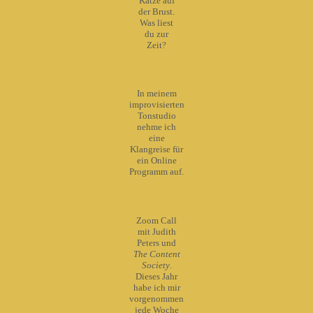
Katze auf
der Brust.
Was liest
du zur
Zeit?
In meinem
improvisierten
Tonstudio
nehme ich
eine
Klangreise für
ein Online
Programm auf.
Zoom Call
mit Judith
Peters und
The Content
Society
.
Dieses Jahr
habe ich mir
vorgenommen
jede Woche