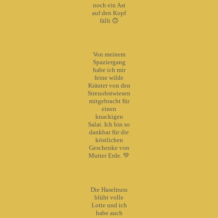
noch ein Ast
auf den Kopf
fällt 🙃
Von meinem
Spaziergang
habe ich mir
feine wilde
Kräuter von den
Streuobstwiesen
mitgebracht für
einen
knackigen
Salat. Ich bin so
dankbar für die
köstlichen
Geschenke von
Mutter Erde. 💚
Die Haselnuss
blüht volle
Lotte und ich
habe auch