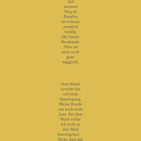
Auf
meinem
Weg im
Paradies
ist es heute
ziemlich
windig.
Die kleine
Nussbaum-
Allee ist
auch noch
ganz
naggisch.
Vom Winde
verweht bin
ich beim
Spaziergang.
Meine Runde
war auch recht
kurz. Bei dem
Wind wollte
ich nicht in
den Wald
hineingehen…
Nicht, dass mir