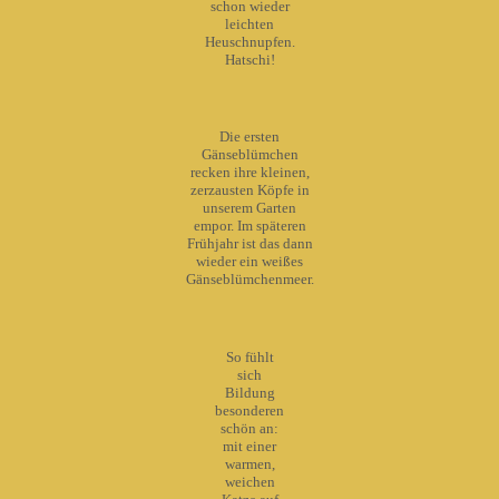
schon wieder
leichten
Heuschnupfen.
Hatschi!
Die ersten
Gänseblümchen
recken ihre kleinen,
zerzausten Köpfe in
unserem Garten
empor. Im späteren
Frühjahr ist das dann
wieder ein weißes
Gänseblümchenmeer.
So fühlt
sich
Bildung
besonderen
schön an:
mit einer
warmen,
weichen