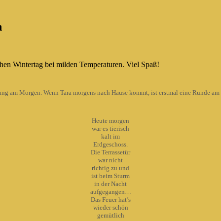
n
chen Wintertag bei milden Temperaturen. Viel Spaß!
rung am Morgen. Wenn Tara morgens nach Hause kommt, ist erstmal eine Runde am 
Heute morgen
war es tierisch
kalt im
Erdgeschoss.
Die Terrassetür
war nicht
richtig zu und
ist beim Sturm
in der Nacht
aufgegangen…
Das Feuer hat’s
wieder schön
gemütlich