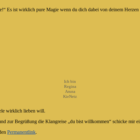
ie!“ Es ist wirklich pure Magie wenn du dich dabei von deinem Herzen 
Ich bin
Regina
Aruna
KieNetz
e wirklich lieben will.
nd zur Begrüßung die Klangreise „du bist willkommen“ schicke mir e
 den
Permanentlink
.