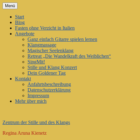
Zum
Menü
Inhalt
springen
Start
Blog
Fasten ohne Verzicht in Italien
Angebote
Ganz einfach Gitarre spielen lernen
Klangmassage
Magischer Seelenklang
Retreat „Die Wandelkraft des Weiblichen“
SingMit!
Stille und Klang Konzert
Dein Goldener Tag
Kontakt
Anfahrtsbeschreibung
Datenschutzerklärung
Impressum
Mehr über mich
Zentrum der Stille und des Klangs
Regina Aruna Kienetz