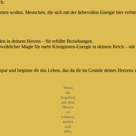
ch.
mmen wollen. Menschen, die sich mit der liebevollen Energie hier verb
en in deinem Herzen – für erfüllte Beziehungen.
weiblicher Magie für mehr Königinnen-Energie in deinem Reich – mit d
ur und beginne dir das Leben, das du dir im Grunde deines Herzens w
Wenn
du
beginnst
mit dem
Herzen
zu
schauen,
ändert
sich
alles.