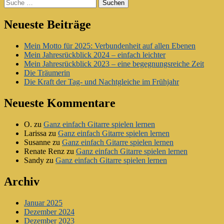
Suche
Neueste Beiträge
Mein Motto für 2025: Verbundenheit auf allen Ebenen
Mein Jahresrückblick 2024 – einfach leichter
Mein Jahresrückblick 2023 – eine begegnungsreiche Zeit
Die Träumerin
Die Kraft der Tag- und Nachtgleiche im Frühjahr
Neueste Kommentare
O.
zu
Ganz einfach Gitarre spielen lernen
Larissa
zu
Ganz einfach Gitarre spielen lernen
Susanne
zu
Ganz einfach Gitarre spielen lernen
Renate Renz
zu
Ganz einfach Gitarre spielen lernen
Sandy
zu
Ganz einfach Gitarre spielen lernen
Archiv
Januar 2025
Dezember 2024
Dezember 2023