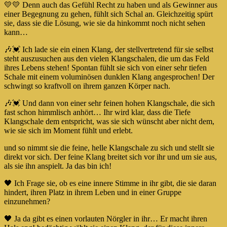
💛💛 Denn auch das Gefühl Recht zu haben und als Gewinner aus
einer Begegnung zu gehen, fühlt sich Schal an. Gleichzeitig spürt
sie, dass sie die Lösung, wie sie da hinkommt noch nicht sehen
kann…
🎶💓 Ich lade sie ein einen Klang, der stellvertretend für sie selbst
steht auszusuchen aus den vielen Klangschalen, die um das Feld
ihres Lebens stehen! Spontan fühlt sie sich von einer sehr tiefen
Schale mit einem voluminösen dunklen Klang angesprochen! Der
schwingt so kraftvoll on ihrem ganzen Körper nach.
🎶💓 Und dann von einer sehr feinen hohen Klangschale, die sich
fast schon himmlisch anhört… Ihr wird klar, dass die Tiefe
Klangschale dem entspricht, was sie sich wünscht aber nicht dem,
wie sie sich im Moment fühlt und erlebt.
und so nimmt sie die feine, helle Klangschale zu sich und stellt sie
direkt vor sich. Der feine Klang breitet sich vor ihr und um sie aus,
als sie ihn anspielt. Ja das bin ich!
🖤 Ich Frage sie, ob es eine innere Stimme in ihr gibt, die sie daran
hindert, ihren Platz in ihrem Leben und in einer Gruppe
einzunehmen?
🖤 Ja da gibt es einen vorlauten Nörgler in ihr… Er macht ihren