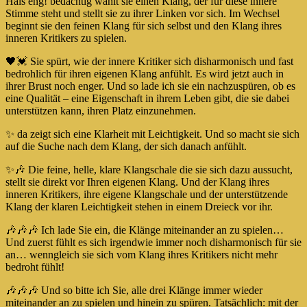
Hals eng! bedächtig wählt sie einen Klang, der für diese innere
Stimme steht und stellt sie zu ihrer Linken vor sich. Im Wechsel
beginnt sie den feinen Klang für sich selbst und den Klang ihres
inneren Kritikers zu spielen.
🖤💓 Sie spürt, wie der innere Kritiker sich disharmonisch und fast
bedrohlich für ihren eigenen Klang anfühlt. Es wird jetzt auch in
ihrer Brust noch enger. Und so lade ich sie ein nachzuspüren, ob es
eine Qualität – eine Eigenschaft in ihrem Leben gibt, die sie dabei
unterstützen kann, ihren Platz einzunehmen.
✨ da zeigt sich eine Klarheit mit Leichtigkeit. Und so macht sie sich
auf die Suche nach dem Klang, der sich danach anfühlt.
✨🎶 Die feine, helle, klare Klangschale die sie sich dazu aussucht,
stellt sie direkt vor Ihren eigenen Klang. Und der Klang ihres
inneren Kritikers, ihre eigene Klangschale und der unterstützende
Klang der klaren Leichtigkeit stehen in einem Dreieck vor ihr.
🎶🎶🎶 Ich lade Sie ein, die Klänge miteinander an zu spielen…
Und zuerst fühlt es sich irgendwie immer noch disharmonisch für sie
an… wenngleich sie sich vom Klang ihres Kritikers nicht mehr
bedroht fühlt!
🎶🎶🎶 Und so bitte ich Sie, alle drei Klänge immer wieder
miteinander an zu spielen und hinein zu spüren. Tatsächlich: mit der