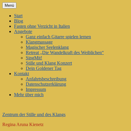
Zum
Menü
Inhalt
springen
Start
Blog
Fasten ohne Verzicht in Italien
Angebote
Ganz einfach Gitarre spielen lernen
Klangmassage
Magischer Seelenklang
Retreat „Die Wandelkraft des Weiblichen“
SingMit!
Stille und Klang Konzert
Dein Goldener Tag
Kontakt
Anfahrtsbeschreibung
Datenschutzerklärung
Impressum
Mehr über mich
Zentrum der Stille und des Klangs
Regina Aruna Kienetz