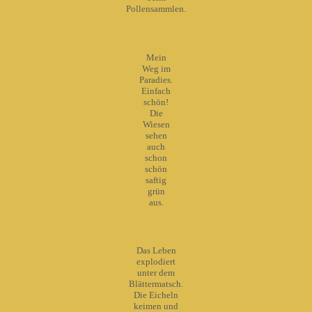
Pollensammlen.
Mein
Weg im
Paradies.
Einfach
schön!
Die
Wiesen
sehen
auch
schon
schön
saftig
grün
aus.
Das Leben
explodiert
unter dem
Blättermatsch.
Die Eicheln
keimen und