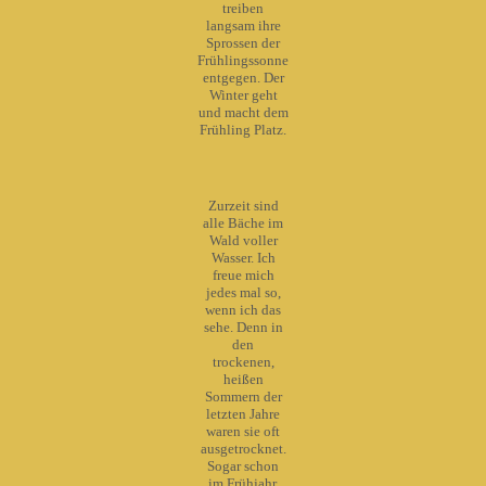
treiben
langsam ihre
Sprossen der
Frühlingssonne
entgegen. Der
Winter geht
und macht dem
Frühling Platz.
Zurzeit sind
alle Bäche im
Wald voller
Wasser. Ich
freue mich
jedes mal so,
wenn ich das
sehe. Denn in
den
trockenen,
heißen
Sommern der
letzten Jahre
waren sie oft
ausgetrocknet.
Sogar schon
im Frühjahr.