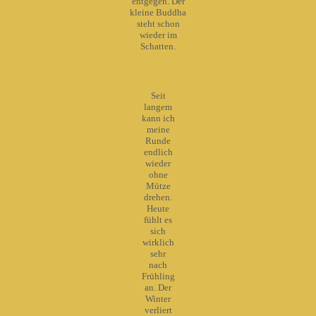
entgegen. Der
kleine Buddha
steht schon
wieder im
Schatten.
Seit
langem
kann ich
meine
Runde
endlich
wieder
ohne
Mütze
drehen.
Heute
fühlt es
sich
wirklich
sehr
nach
Frühling
an. Der
Winter
verliert