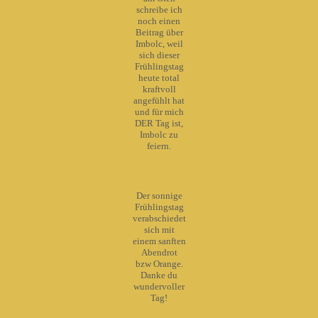
schreibe ich
noch einen
Beitrag über
Imbolc, weil
sich dieser
Frühlingstag
heute total
kraftvoll
angefühlt hat
und für mich
DER Tag ist,
Imbolc zu
feiern.
Der sonnige
Frühlingstag
verabschiedet
sich mit
einem sanften
Abendrot
bzw Orange.
Danke du
wundervoller
Tag!