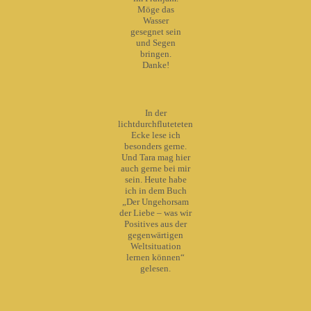
Möge das
Wasser
gesegnet sein
und Segen
bringen.
Danke!
In der
lichtdurchfluteteten
Ecke lese ich
besonders gerne.
Und Tara mag hier
auch gerne bei mir
sein. Heute habe
ich in dem Buch
„Der Ungehorsam
der Liebe – was wir
Positives aus der
gegenwärtigen
Weltsituation
lernen können“
gelesen.