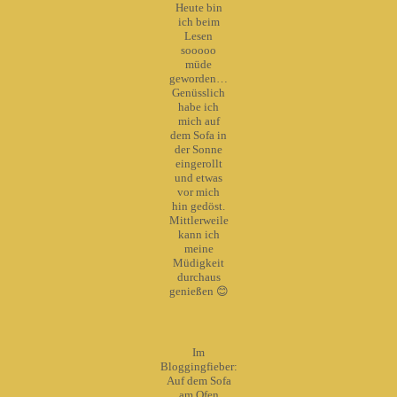
Heute bin
ich beim
Lesen
sooooo
müde
geworden…
Genüsslich
habe ich
mich auf
dem Sofa in
der Sonne
eingerollt
und etwas
vor mich
hin gedöst.
Mittlerweile
kann ich
meine
Müdigkeit
durchaus
genießen 😊
Im
Bloggingfieber:
Auf dem Sofa
am Ofen