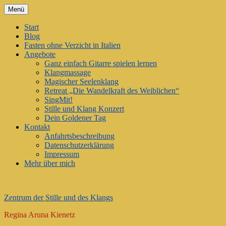
Zum
Menü
Inhalt
springen
Start
Blog
Fasten ohne Verzicht in Italien
Angebote
Ganz einfach Gitarre spielen lernen
Klangmassage
Magischer Seelenklang
Retreat „Die Wandelkraft des Weiblichen“
SingMit!
Stille und Klang Konzert
Dein Goldener Tag
Kontakt
Anfahrtsbeschreibung
Datenschutzerklärung
Impressum
Mehr über mich
Zentrum der Stille und des Klangs
Regina Aruna Kienetz