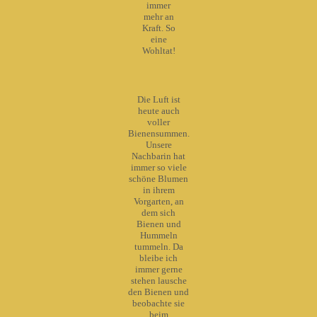
immer
mehr an
Kraft. So
eine
Wohltat!
Die Luft ist
heute auch
voller
Bienensummen.
Unsere
Nachbarin hat
immer so viele
schöne Blumen
in ihrem
Vorgarten, an
dem sich
Bienen und
Hummeln
tummeln. Da
bleibe ich
immer gerne
stehen lausche
den Bienen und
beobachte sie
beim